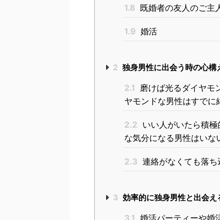
1.8
既婚者の友人のご主
1.9
婚活
2
独身男性に出会う時の心構
2.1
磨けば光るダイヤモ
ヤモンドな男性はすでに
2.2
いい人がいたら積極
な気分になる男性はいな
2.3
連絡がなくても落ち
3
効率的に独身男性と出会え
3.1
婚活パーティーや婚