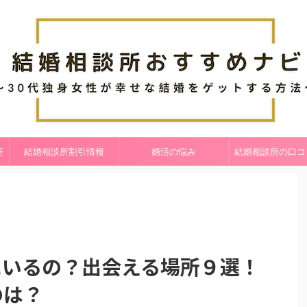
座
結婚相談所割引情報
婚活の悩み
結婚相談所の口コ
にいるの？出会える場所９選！
のは？