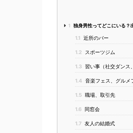
1
独身男性ってどこにいる？
1.1
近所のバー
1.2
スポーツジム
1.3
習い事（社交ダンス
1.4
音楽フェス、グルメ
1.5
職場、取引先
1.6
同窓会
1.7
友人の結婚式