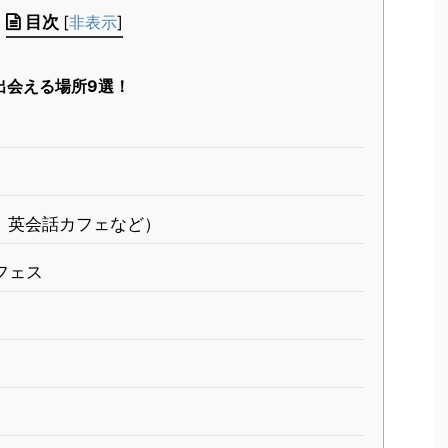
目次
[
非表示
]
出会える場所9選！
、英会話カフェなど）
フェス